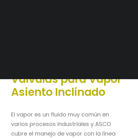
Tableros a medida
Alianzas Estratégicas
Catálogo
>
Automatización
Mercados y Principales Clientes
Neumática
>
Control de
Legajo Impositivo
Fluidos generales
Válvulas para Vapor
Asiento Inclinado
El vapor es un fluido muy común en
varios procesos industriales y ASCO
cubre el manejo de vapor con la línea