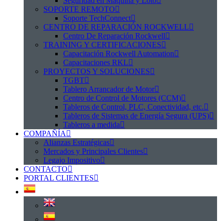
Seguridad en Maquina y Loto
SOPORTE REMOTO
Soporte TechConnect
CENTRO DE REPARACIÓN ROCKWELL
Centro De Reparación Rockwell
TRAINING Y CERTIFICACIONES
Capacitación Rockwell Automation
Capacitaciones RKL
PROYECTOS Y SOLUCIONES
TGBT
Tablero Arrancador de Motor
Centro de Control de Motores (CCM)
Tableros de Control, PLC, Conectividad, etc.
Tableros de Sistemas de Energía Segura (UPS)
Tableros a medida
COMPAÑÍA
Alianzas Estratégicas
Mercados y Principales Clientes
Legajo Impositivo
CONTACTO
PORTAL CLIENTES