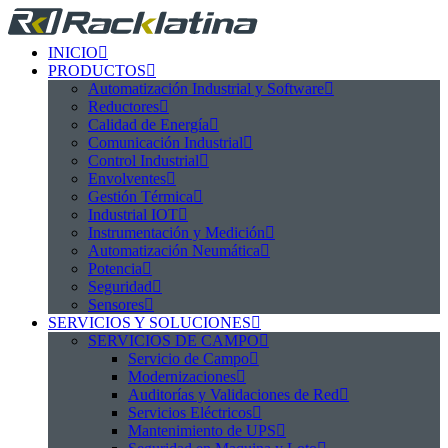
INICIO
PRODUCTOS
Automatización Industrial y Software
Reductores
Calidad de Energía
Comunicación Industrial
Control Industrial
Envolventes
Gestión Térmica
Industrial IOT
Instrumentación y Medición
Automatización Neumática
Potencia
Seguridad
Sensores
SERVICIOS Y SOLUCIONES
SERVICIOS DE CAMPO
Servicio de Campo
Modernizaciones
Auditorías y Validaciones de Red
Servicios Eléctricos
Mantenimiento de UPS