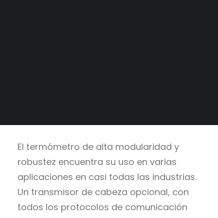
Tableros a medida
Alianzas Estratégicas
Catálogo
>
Instrumentación y
Mercados y Principales Clientes
Medición
>
Servicios
Legajo Impositivo
Servicios
El termómetro de alta modularidad y
robustez encuentra su uso en varias
aplicaciones en casi todas las industrias.
Un transmisor de cabeza opcional, con
todos los protocolos de comunicación