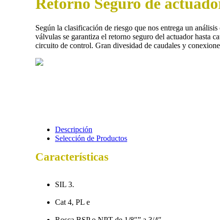
Retorno Seguro de actuado
Según la clasificación de riesgo que nos entrega un análisi
válvulas se garantiza el retorno seguro del actuador hasta
circuito de control. Gran divesidad de caudales y conexione
Descripción
Selección de Productos
Características
SIL 3.
Cat 4, PL e
Rosca BSP o NPT de 1/8″” a 3/4″