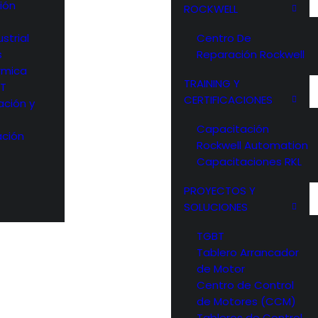
ión
ROCKWELL
strial
Centro De
s
Reparación Rockwell
rmica
TRAINING Y
OT
CERTIFICACIONES
ación y
Capacitación
ción
Rockwell Automation
Capacitaciones RKL
PROYECTOS Y
SOLUCIONES
TGBT
Tablero Arrancador
de Motor
Centro de Control
de Motores (CCM)
Tableros de Control,