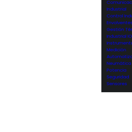
Comunicac
Industrial
Control Indu
Envolvente
Gestión Té
Industrial I
Instrument
Medición
Automatiza
Neumática
Potencia
Seguridad
Sensores