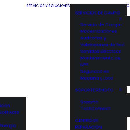
SERVICIOS Y SOLUCIONES
C
SERVICIOS DE CAMPO
Servicio de Campo
Modernizaciones
Auditorías y
Validaciones de Red
Servicios Eléctricos
Mantenimiento de
UPS
Seguridad en
Maquina y Loto
SOPORTE REMOTO
Soporte
ción
TechConnect
y Software
s
CENTRO DE
 Energía
REPARACIÓN