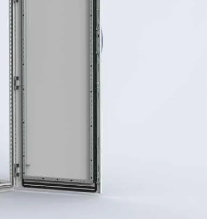
 2mm,Paneles posteriores, superiores y laterales: 1.5mm
ma
o accesorios