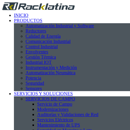
INICIO
PRODUCTOS
Automatización Industrial y Software
Reductores
Calidad de Energía
Comunicación Industrial
Control Industrial
Envolventes
Gestión Térmica
Industrial IOT
Instrumentación y Medición
Automatización Neumática
Potencia
Seguridad
Sensores
SERVICIOS Y SOLUCIONES
SERVICIOS DE CAMPO
Servicio de Campo
Modernizaciones
Auditorías y Validaciones de Red
Servicios Eléctricos
Mantenimiento de UPS