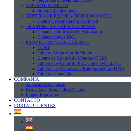
Seguridad en Maquina y Loto
SOPORTE REMOTO
Soporte TechConnect
CENTRO DE REPARACIÓN ROCKWELL
Centro De Reparación Rockwell
TRAINING Y CERTIFICACIONES
Capacitación Rockwell Automation
Capacitaciones RKL
PROYECTOS Y SOLUCIONES
TGBT
Tablero Arrancador de Motor
Centro de Control de Motores (CCM)
Tableros de Control, PLC, Conectividad, etc.
Tableros de Sistemas de Energía Segura (UPS)
Tableros a medida
COMPAÑÍA
Alianzas Estratégicas
Mercados y Principales Clientes
Legajo Impositivo
CONTACTO
PORTAL CLIENTES