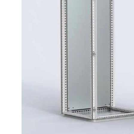
Estructura: Chapa de acero pintada de 1.5 mm, puerta
Placa de montaje: Chapa acero galvanizado de 3 mm
Pintado al polvo, texturado, RAL 7035.
IP 55 TYPE 12, 13 IK 10″
Catálogo de Productos Primarios de Envolventes y Cli
Descargar
Catálogo de productos primario:
Descargar
Importante:
paneles laterales y zocalos suministrados com
Declaracion de conformidad – ISO: 6270 & 9227
Descargar
Descargar