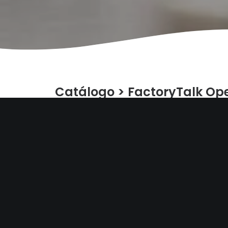
Catálogo
>
FactoryTalk Ope
FactoryTalk Trans
Integración con sistemas de Base de