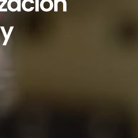
zación
 y