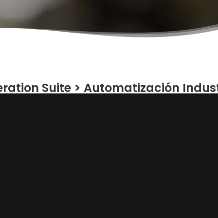
ration Suite
>
Automatización Indust
action Manager
 datos