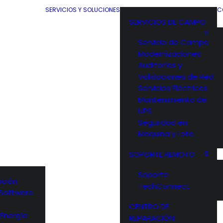
SERVICIOS Y SOLUCIONES
C
SERVICIOS DE CAMPO
Servicio de Campo
Modernizaciones
Auditorías y
Validaciones de Red
Servicios Eléctricos
Mantenimiento de
UPS
Seguridad en
Maquina y Loto
SOPORTE REMOTO
Soporte
ción
TechConnect
y Software
s
CENTRO DE
 Energía
REPARACIÓN