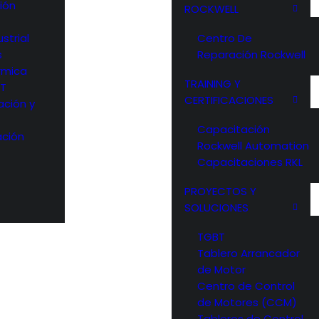
ión
ROCKWELL
strial
Centro De
s
Reparación Rockwell
rmica
TRAINING Y
OT
CERTIFICACIONES
ación y
Capacitación
ción
Rockwell Automation
Capacitaciones RKL
PROYECTOS Y
SOLUCIONES
TGBT
Tablero Arrancador
de Motor
Centro de Control
de Motores (CCM)
Tableros de Control,