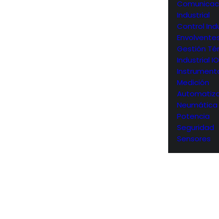
Comunicac
Industrial
Control Indu
Envolvente
Gestión Té
Industrial I
Instrument
Medición
Automatiza
Neumática
Potencia
Seguridad
Sensores