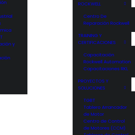
ión
ROCKWELL
strial
Centro De
s
Reparación Rockwell
rmica
TRAINING Y
OT
CERTIFICACIONES
ación y
Capacitación
ción
Rockwell Automation
Capacitaciones RKL
PROYECTOS Y
SOLUCIONES
TGBT
Tablero Arrancador
de Motor
Centro de Control
de Motores (CCM)
Tableros de Control,