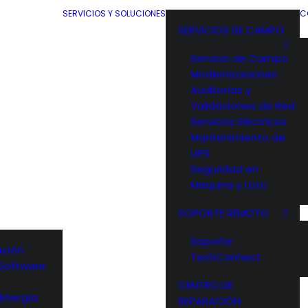
SERVICIOS Y SOLUCIONES
C
SERVICIOS DE CAMPO
Servicio de Campo
Modernizaciones
Auditorías y
Validaciones de Red
Servicios Eléctricos
Mantenimiento de
UPS
Seguridad en
Maquina y Loto
SOPORTE REMOTO
Soporte
ción
TechConnect
y Software
s
CENTRO DE
 Energía
REPARACIÓN