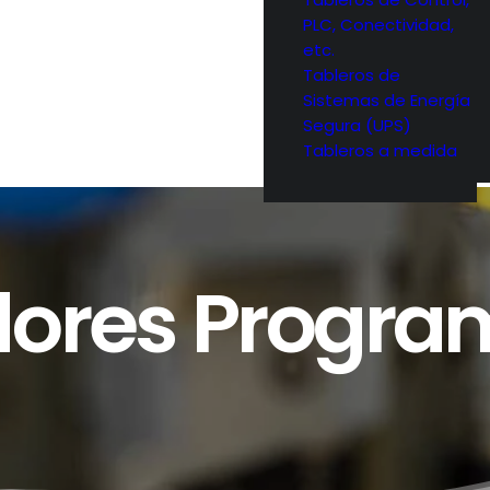
PLC, Conectividad,
etc.
Tableros de
Sistemas de Energía
Segura (UPS)
Tableros a medida
dores Progra