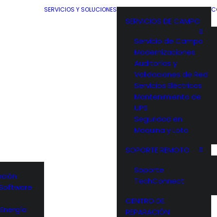
SERVICIOS Y SOLUCIONES
C
SERVICIOS DE CAMPO
Servicio de Campo
Modernizaciones
Auditorías y
Validaciones de Red
Servicios Eléctricos
Mantenimiento de
UPS
Seguridad en
Maquina y Loto
SOPORTE REMOTO
Soporte
ción
TechConnect
y Software
s
CENTRO DE
 Energía
REPARACIÓN