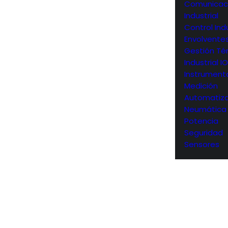
Comunicac
Industrial
Control Indu
Envolvente
Gestión Té
Industrial I
Instrument
Medición
Automatiza
Neumática
Potencia
Seguridad
Sensores