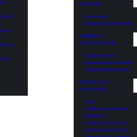
ión
ROCKWELL
strial
Centro De
s
Reparación Rockwell
rmica
TRAINING Y
OT
CERTIFICACIONES
ación y
Capacitación
ción
Rockwell Automation
Capacitaciones RKL
PROYECTOS Y
SOLUCIONES
TGBT
Tablero Arrancador
de Motor
Centro de Control
de Motores (CCM)
Tableros de Control,