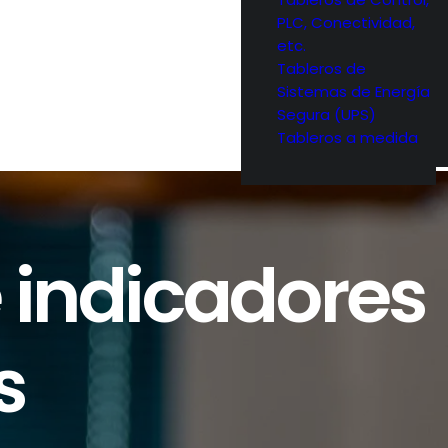
PLC, Conectividad,
etc.
Tableros de
Sistemas de Energía
Segura (UPS)
Tableros a medida
 indicadores
s