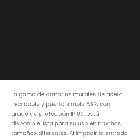
Tableros a medida
Alianzas Estratégicas
Catálogo
>
Envolventes
>
Mercados y Principales Clientes
Murales
Legajo Impositivo
ASR
La gama de armarios murales de acero
inoxidable y puerta simple ASR, con
grado de protección IP 66, está
disponible lista para su uso en muchos
tamaños diferentes. Al impedir la entrada