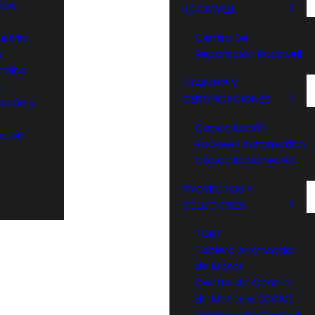
ión
ROCKWELL
strial
Centro De
s
Reparación Rockwell
rmica
TRAINING Y
OT
CERTIFICACIONES
ación y
Capacitación
ción
Rockwell Automation
Capacitaciones RKL
PROYECTOS Y
SOLUCIONES
TGBT
Tablero Arrancador
de Motor
Centro de Control
de Motores (CCM)
Tableros de Control,