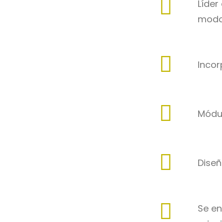
Líder
modo 
Incor
Módul
Dise
Se en