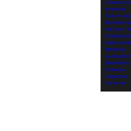
Comunicac
Industrial
Control Indu
Envolvente
Gestión Té
Industrial I
Instrument
Medición
Automatiza
Neumática
Potencia
Seguridad
Sensores