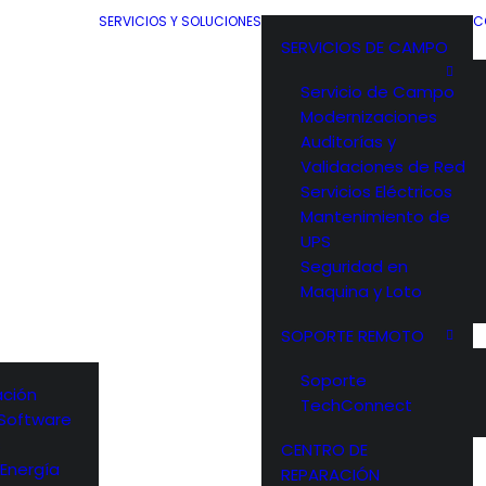
SERVICIOS Y SOLUCIONES
C
SERVICIOS DE CAMPO
Servicio de Campo
Modernizaciones
Auditorías y
Validaciones de Red
Servicios Eléctricos
Mantenimiento de
UPS
Seguridad en
Maquina y Loto
SOPORTE REMOTO
Soporte
ción
TechConnect
y Software
s
CENTRO DE
 Energía
REPARACIÓN