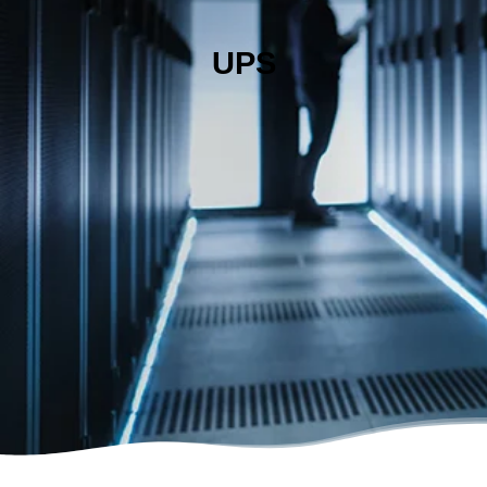
SOPORTE REMOTO
Soporte TechConnect
UPS
CENTRO DE REPARACIÓN ROCKWELL
Centro De Reparación Rockwell
TRAINING Y CERTIFICACIONES
Capacitación Rockwell Automation
Capacitaciones RKL
PROYECTOS Y SOLUCIONES
TGBT
Tablero Arrancador de Motor
Centro de Control de Motores (CCM)
Tableros de Control, PLC, Conectividad, etc.
Tableros de Sistemas de Energía Segura (UPS)
Tableros a medida
Alianzas Estratégicas
Mercados y Principales Clientes
Legajo Impositivo