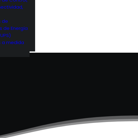
ectividad,
s de
s de Energía
(UPS)
s a medida