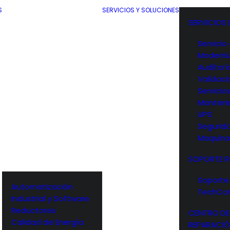
S
SERVICIOS Y SOLUCIONES
SERVICIOS
Servici
Moderni
Auditorí
Validac
Servicios
Manteni
UPS
Segurid
Maquina
SOPORTE 
Soporte
Automatización
TechCo
Industrial y Software
Reductores
CENTRO DE
Calidad de Energía
REPARACI