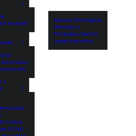
De
Alianzas Estratégicas
ión Rockwell
Mercados y
Principales Clientes
Legajo Impositivo
CIONES
ación
l Automation
aciones RKL
S Y
S
 Arrancador
r
de Control
res (CCM)
 de Control,