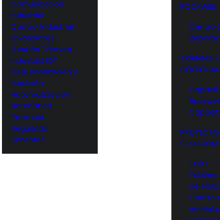
Comunicación
ROCKWELL
Industrial
Control Industrial
Centro 
Envolventes
Reparac
Gestión Térmica
TRAINING Y
Industrial IOT
CERTIFICA
Instrumentación y
Medición
Capacit
Automatización
Rockwel
Neumática
Capacit
Potencia
Seguridad
PROYECTO
Sensores
SOLUCIONE
TGBT
Tablero
de Moto
Centro 
de Moto
Tableros