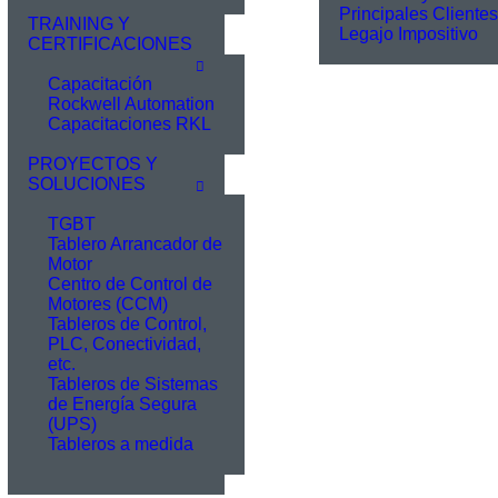
Principales Clientes
TRAINING Y
Legajo Impositivo
CERTIFICACIONES
Capacitación
Rockwell Automation
Capacitaciones RKL
PROYECTOS Y
SOLUCIONES
TGBT
Tablero Arrancador de
Motor
Centro de Control de
Motores (CCM)
Tableros de Control,
PLC, Conectividad,
etc.
Tableros de Sistemas
de Energía Segura
(UPS)
Tableros a medida