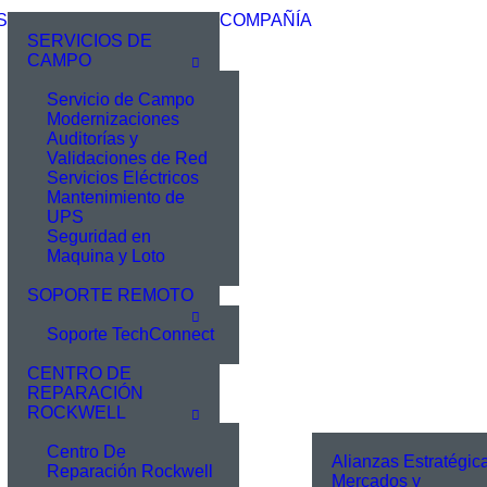
S
COMPAÑÍA
SERVICIOS DE
CAMPO
Servicio de Campo
Modernizaciones
Auditorías y
Validaciones de Red
Servicios Eléctricos
Mantenimiento de
UPS
Seguridad en
Maquina y Loto
SOPORTE REMOTO
Soporte TechConnect
CENTRO DE
REPARACIÓN
ROCKWELL
Centro De
Alianzas Estratégic
Reparación Rockwell
Mercados y