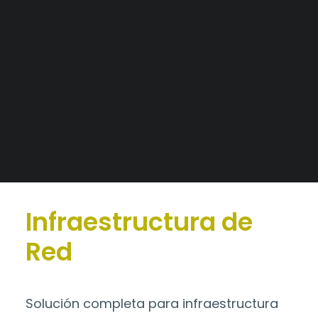
Tableros a medida
Alianzas Estratégicas
Catálogo
>
Infraestructura de
Mercados y Principales Clientes
Red
Legajo Impositivo
Infraestructura de
Red
Solución completa para infraestructura