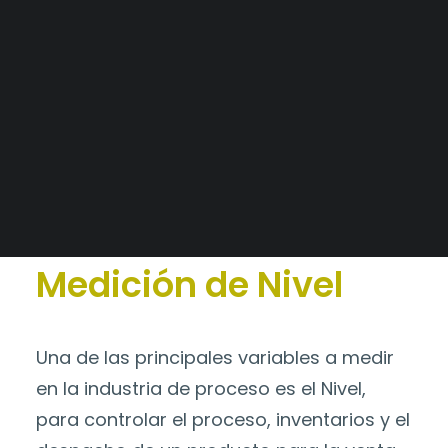
Tableros a medida
Alianzas Estratégicas
Catálogo
>
Medición de Nivel
Mercados y Principales Clientes
Legajo Impositivo
Medición de Nivel
Una de las principales variables a medir
en la industria de proceso es el Nivel,
para controlar el proceso, inventarios y el