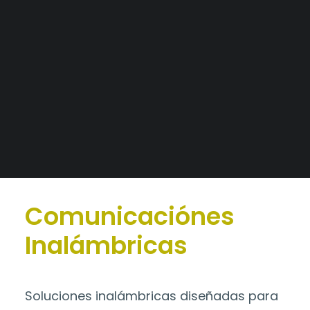
Tableros a medida
Alianzas Estratégicas
Catálogo
>
Comunicaciónes
Mercados y Principales Clientes
Inalámbricas
Legajo Impositivo
Comunicaciónes
Inalámbricas
Soluciones inalámbricas diseñadas para