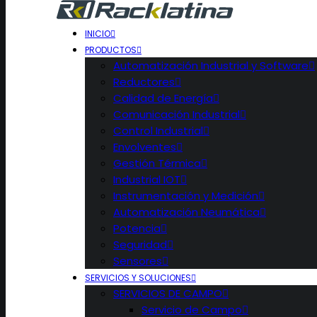
INICIO
PRODUCTOS
Automatización Industrial y Software
Reductores
Calidad de Energía
Comunicación Industrial
Control Industrial
Envolventes
Gestión Térmica
Industrial IOT
Instrumentación y Medición
Automatización Neumática
Potencia
Seguridad
Sensores
SERVICIOS Y SOLUCIONES
SERVICIOS DE CAMPO
Servicio de Campo