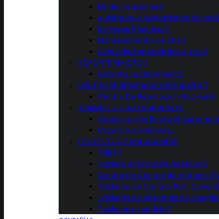
Modernizaciones
Auditorías y Validaciones de Red
Servicios Eléctricos
Mantenimiento de UPS
Seguridad en Maquina y Loto
SOPORTE REMOTO
Soporte TechConnect
CENTRO DE REPARACIÓN ROCKWELL
Centro De Reparación Rockwell
TRAINING Y CERTIFICACIONES
Capacitación Rockwell Automati
Capacitaciones RKL
PROYECTOS Y SOLUCIONES
TGBT
Tablero Arrancador de Motor
Centro de Control de Motores (
Tableros de Control, PLC, Conecti
Tableros de Sistemas de Energía
Tableros a medida