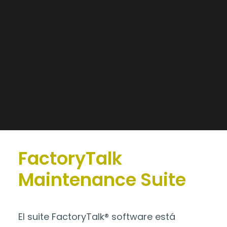
Tableros a medida
Alianzas Estratégicas
Catálogo
>
FactoryTalk
Mercados y Principales Clientes
Maintenance Suite
Legajo Impositivo
FactoryTalk
Maintenance Suite
El suite FactoryTalk® software está