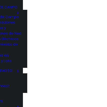
 DE CAMPO
o de Campo
zaciones
as y
iones de Red
 Eléctricos
miento de
ad en
 y Loto
REMOTO
nnect
ÓN