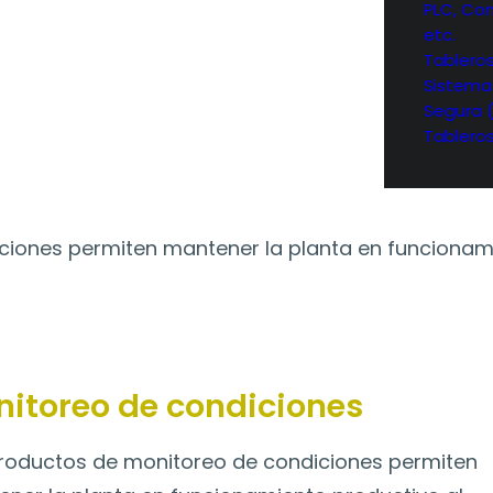
PLC, Con
ndiciones
etc.
Tablero
Sistema
Segura 
Tablero
iciones
iones permiten mantener la planta en funcionamie
itoreo de condiciones
roductos de monitoreo de condiciones permiten