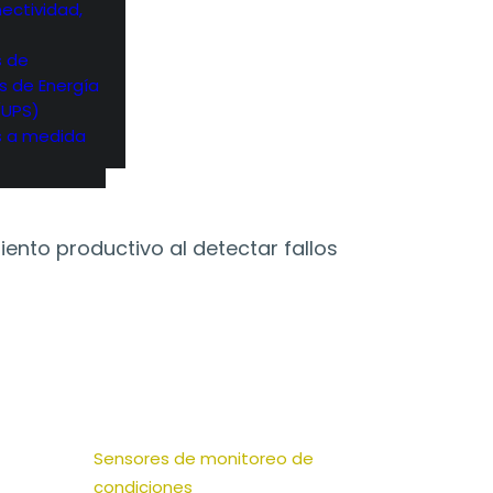
ectividad,
s de
s de Energía
(UPS)
s a medida
nto productivo al detectar fallos
Sensores de monitoreo de
condiciones