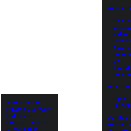
SERVICIOS
Servici
Moderni
Auditorí
Validac
Servicios
Manteni
UPS
Segurid
Maquina
o
SOPORTE 
Soporte
Automatización
TechCo
iones
Industrial y Software
Reductores
CENTRO DE
Calidad de Energía
REPARACI
Comunicación
ROCKWELL