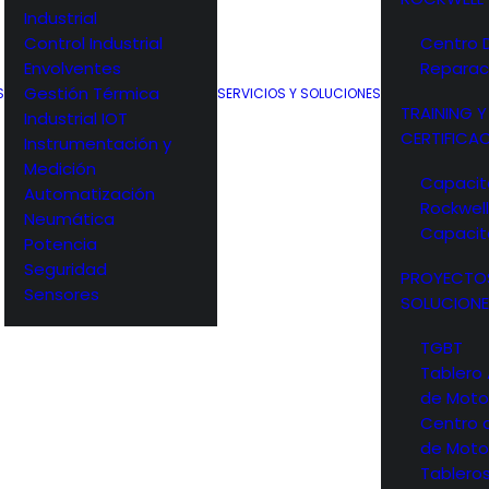
Industrial
Control Industrial
Centro 
Envolventes
Reparac
Gestión Térmica
S
SERVICIOS Y SOLUCIONES
TRAINING Y
Industrial IOT
CERTIFICA
Instrumentación y
Medición
Capacit
Automatización
Rockwel
Neumática
Capacit
Potencia
Seguridad
PROYECTO
Sensores
SOLUCIONE
TGBT
Tablero
de Moto
Centro 
de Moto
Tableros