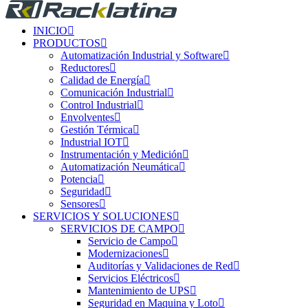
INICIO
PRODUCTOS
Automatización Industrial y Software
Reductores
Calidad de Energía
Comunicación Industrial
Control Industrial
Envolventes
Gestión Térmica
Industrial IOT
Instrumentación y Medición
Automatización Neumática
Potencia
Seguridad
Sensores
SERVICIOS Y SOLUCIONES
SERVICIOS DE CAMPO
Servicio de Campo
Modernizaciones
Auditorías y Validaciones de Red
Servicios Eléctricos
Mantenimiento de UPS
Seguridad en Maquina y Loto