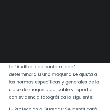
Tableros a medida
Catálogo
>
Servicios de
Alianzas Estratégicas
Campo
>
Categorías
Mercados y Principales Clientes
Legajo Impositivo
Auditoría de
Conformidad
La “Auditoria de conformidad”
determinará si una máquina se ajusta a
las normas específicas y generales de la
clase de máquina aplicable y reportar
con evidencia fotográfica lo siguiente:
1.- Protección o Guardas: Se identificará